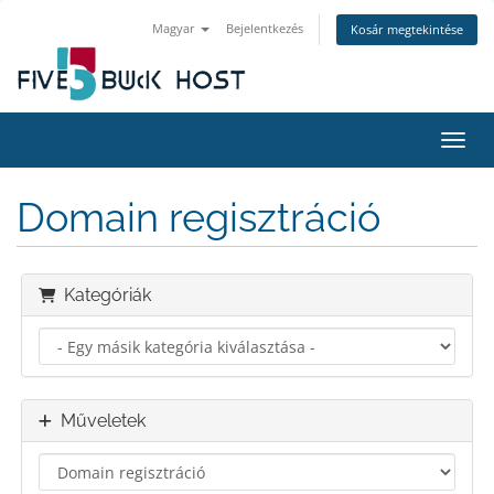
Magyar
Bejelentkezés
Kosár megtekintése
Váltá
Domain regisztráció
Kategóriák
Műveletek