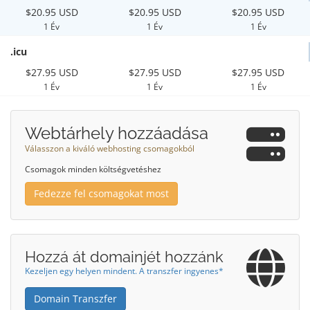
$20.95 USD
$20.95 USD
$20.95 USD
1 Év
1 Év
1 Év
.icu
$27.95 USD
$27.95 USD
$27.95 USD
1 Év
1 Év
1 Év
Webtárhely hozzáadása
Válasszon a kiváló webhosting csomagokból
Csomagok minden költségvetéshez
Fedezze fel csomagokat most
Hozzá át domainjét hozzánk
Kezeljen egy helyen mindent. A transzfer ingyenes*
Domain Transzfer